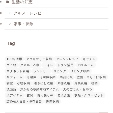
生活の知恵
グルメ・レシピ
家事・掃除
Tag
100均活用
アクセサリー収納
アレンジレシピ
キッチン
ゴミ箱
タオル・布巾
トイレ
トタン活用
バスルーム
マグネット収納
ランドリー
リビング
リビング収納
リフォーム
冷蔵庫・冷凍庫収納
商品比較
壁面・吊り下げ収納
寝室
小物収納
引き出し収納
戸棚収納
扉裏収納
植物
洗面所
浮かせる収納補助アイテム
犬のごはん・おやつ
犬アイテム
玄関
突っ張り棒
老犬介護
衣類・クローゼット
詰め替え容器・保存容器
隙間収納