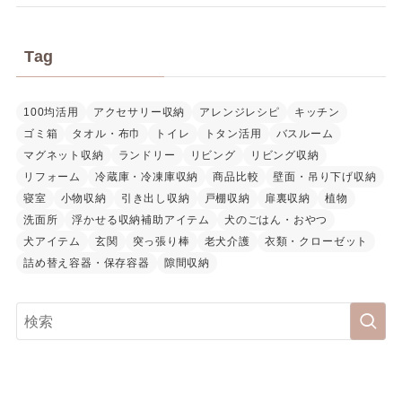
Tag
100均活用
アクセサリー収納
アレンジレシピ
キッチン
ゴミ箱
タオル・布巾
トイレ
トタン活用
バスルーム
マグネット収納
ランドリー
リビング
リビング収納
リフォーム
冷蔵庫・冷凍庫収納
商品比較
壁面・吊り下げ収納
寝室
小物収納
引き出し収納
戸棚収納
扉裏収納
植物
洗面所
浮かせる収納補助アイテム
犬のごはん・おやつ
犬アイテム
玄関
突っ張り棒
老犬介護
衣類・クローゼット
詰め替え容器・保存容器
隙間収納