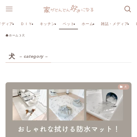
メディア
ＤＩＹ
キッチン
ペット
ホーム
雑誌・メディア
ホーム
犬
犬
– category –
犬